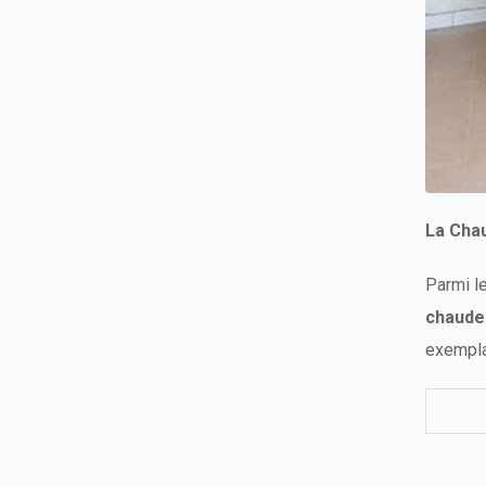
La Cha
Parmi l
chaude
exempla