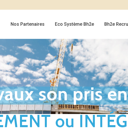
s
Nos Partenaires
Eco Système Bh2e
Bh2e Recru
vaux son pris e
EMENT ou INTÉ